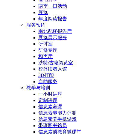
两季一日活动
展览
年度阅读报告
服务预约
南北配楼报告厅
展览展示服务
研讨室
研修专座
和声厅
沙特/古籍阅览室
校外读者入馆
3D打印
自助服务
教学与培训
一小时讲座
定制讲座
信息素养课
信息素养能力评测
信息素养手机游戏
带班图书馆员
信息素质教育微课堂