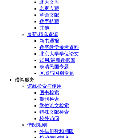
北大文库
名家专藏
革命文献
数字特藏
其他
最新/精选资源
新书通报
数字教学参考资料
北京大学学位论文
试用/最新数据库
晚清民国专题
区域与国别专题
借阅服务
馆藏检索与使用
图书检索
期刊检索
学位论文检索
特殊文献检索
校外访问
借阅规则
外借册数和期限
馆藏借阅制度