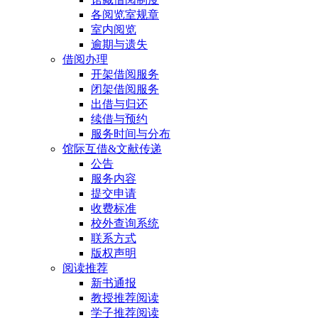
各阅览室规章
室内阅览
逾期与遗失
借阅办理
开架借阅服务
闭架借阅服务
出借与归还
续借与预约
服务时间与分布
馆际互借&文献传递
公告
服务内容
提交申请
收费标准
校外查询系统
联系方式
版权声明
阅读推荐
新书通报
教授推荐阅读
学子推荐阅读