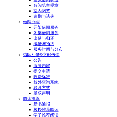
各阅览室规章
室内阅览
逾期与遗失
借阅办理
开架借阅服务
闭架借阅服务
出借与归还
续借与预约
服务时间与分布
馆际互借&文献传递
公告
服务内容
提交申请
收费标准
校外查询系统
联系方式
版权声明
阅读推荐
新书通报
教授推荐阅读
学子推荐阅读