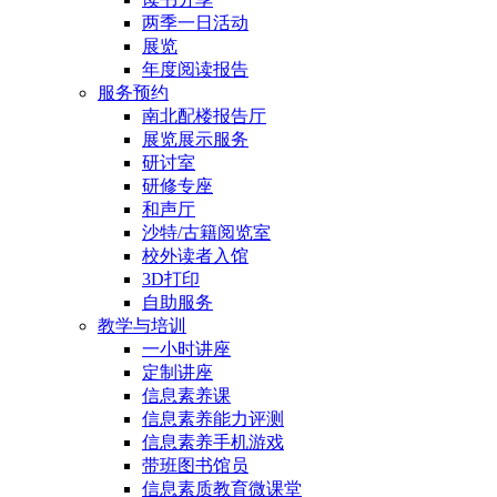
两季一日活动
展览
年度阅读报告
服务预约
南北配楼报告厅
展览展示服务
研讨室
研修专座
和声厅
沙特/古籍阅览室
校外读者入馆
3D打印
自助服务
教学与培训
一小时讲座
定制讲座
信息素养课
信息素养能力评测
信息素养手机游戏
带班图书馆员
信息素质教育微课堂