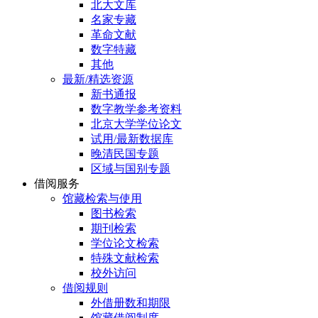
北大文库
名家专藏
革命文献
数字特藏
其他
最新/精选资源
新书通报
数字教学参考资料
北京大学学位论文
试用/最新数据库
晚清民国专题
区域与国别专题
借阅服务
馆藏检索与使用
图书检索
期刊检索
学位论文检索
特殊文献检索
校外访问
借阅规则
外借册数和期限
馆藏借阅制度