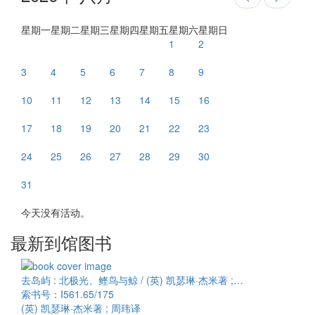
星期一
星期二
星期三
星期四
星期五
星期六
星期日
1
2
3
4
5
6
7
8
9
10
11
12
13
14
15
16
17
18
19
20
21
22
23
24
25
26
27
28
29
30
31
今天没有活动。
最新到馆图书
去岛屿 : 北极光、鲣鸟与鲸 / (英) 凯瑟琳·杰米著 ;…
索书号：I561.65/175
(英) 凯瑟琳·杰米著 ; 周玮译