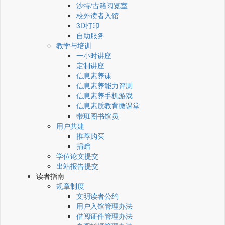
沙特/古籍阅览室
校外读者入馆
3D打印
自助服务
教学与培训
一小时讲座
定制讲座
信息素养课
信息素养能力评测
信息素养手机游戏
信息素质教育微课堂
带班图书馆员
用户共建
推荐购买
捐赠
学位论文提交
出站报告提交
读者指南
规章制度
文明读者公约
用户入馆管理办法
借阅证件管理办法