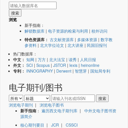
浏览
新手指南：
解锁数据库
|
电子资源的检索与利用
|
校外访问
特色资源库：
古文献资源库
|
多媒体资源
|
数字教
参资料
|
北大学位论文
|
北大讲座
|
民国旧报刊
热门数据库：
中文：
知网
|
万方
|
北大法宝
|
读秀
|
人民日报
外文：
SCI
|
Scopus
|
JSTOR
|
lexis
|
heinonline
专利：
INNOGRAPHY
|
Derwent
|
智慧芽
|
国知局专利
电子期刊/图书
浏览电子期刊
|
浏览电子图书
新手指南
：
遍历西文电子期刊库
|
中外文电子图书资
源简介
核心期刊要目
|
JCR
|
CSSCI