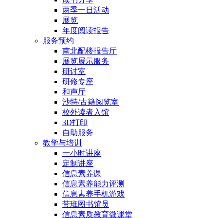
两季一日活动
展览
年度阅读报告
服务预约
南北配楼报告厅
展览展示服务
研讨室
研修专座
和声厅
沙特/古籍阅览室
校外读者入馆
3D打印
自助服务
教学与培训
一小时讲座
定制讲座
信息素养课
信息素养能力评测
信息素养手机游戏
带班图书馆员
信息素质教育微课堂