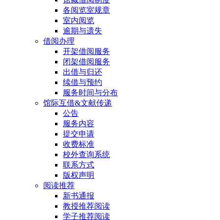
各阅览室规章
室内阅览
逾期与遗失
借阅办理
开架借阅服务
闭架借阅服务
出借与归还
续借与预约
服务时间与分布
馆际互借&文献传递
公告
服务内容
提交申请
收费标准
校外查询系统
联系方式
版权声明
阅读推荐
新书通报
教授推荐阅读
学子推荐阅读