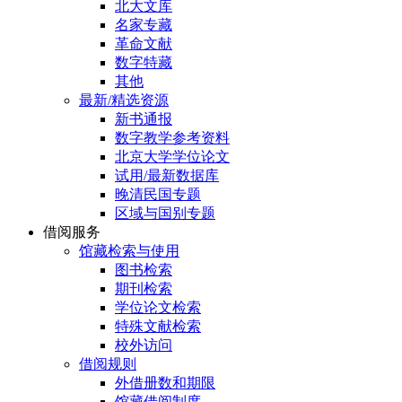
北大文库
名家专藏
革命文献
数字特藏
其他
最新/精选资源
新书通报
数字教学参考资料
北京大学学位论文
试用/最新数据库
晚清民国专题
区域与国别专题
借阅服务
馆藏检索与使用
图书检索
期刊检索
学位论文检索
特殊文献检索
校外访问
借阅规则
外借册数和期限
馆藏借阅制度