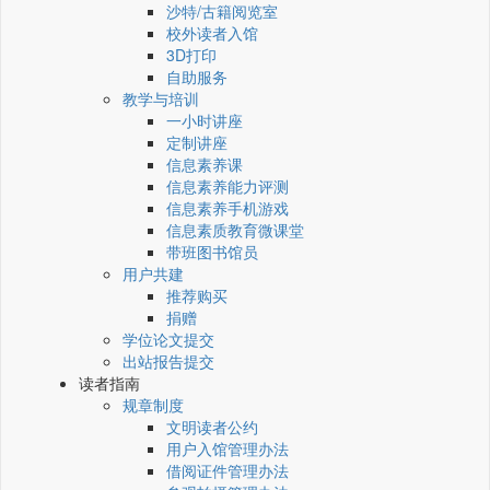
沙特/古籍阅览室
校外读者入馆
3D打印
自助服务
教学与培训
一小时讲座
定制讲座
信息素养课
信息素养能力评测
信息素养手机游戏
信息素质教育微课堂
带班图书馆员
用户共建
推荐购买
捐赠
学位论文提交
出站报告提交
读者指南
规章制度
文明读者公约
用户入馆管理办法
借阅证件管理办法