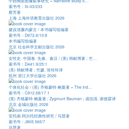
中西陶瓷图像叙事研究 = Narrative study o…
索书号：I0-03/233
蔡芳著
上海 上海外语教育出版社 2026
建设清廉内蒙古 / 本书编写组编著
索书号：D672.6/10:8
本书编写组编著
北京 社会科学文献出版社 2026
女性史. 中国卷. 先秦、秦汉 / (美) 韩献博著 ; 竺…
索书号：D441.9/25:1
(美) 韩献博著 ; 竺媛, 张玲玲译
杭州 浙江大学出版社 2026
个体化社会 / (英) 齐格蒙特·鲍曼著 = The ind…
索书号：C912.68/17.1
(英) 齐格蒙特·鲍曼著 ; Zygmunt Bauman ; 成伯清, 谢德霖译
北京 金城出版社 2026
安托南·阿尔托经典性研究 / 马慧著
索书号：J805.565/7
马慧著