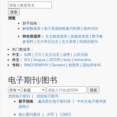
浏览
新手指南：
解锁数据库
|
电子资源的检索与利用
|
校外访问
特色资源库：
古文献资源库
|
多媒体资源
|
数字教
参资料
|
北大学位论文
|
北大讲座
|
民国旧报刊
热门数据库：
中文：
知网
|
万方
|
北大法宝
|
读秀
|
人民日报
外文：
SCI
|
Scopus
|
JSTOR
|
lexis
|
heinonline
专利：
INNOGRAPHY
|
Derwent
|
智慧芽
|
国知局专利
电子期刊/图书
浏览电子期刊
|
浏览电子图书
新手指南
：
遍历西文电子期刊库
|
中外文电子图书资
源简介
核心期刊要目
|
JCR
|
CSSCI