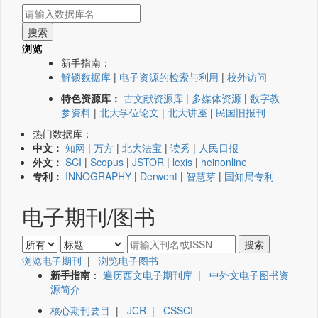
浏览
新手指南：
解锁数据库
|
电子资源的检索与利用
|
校外访问
特色资源库：
古文献资源库
|
多媒体资源
|
数字教
参资料
|
北大学位论文
|
北大讲座
|
民国旧报刊
热门数据库：
中文：
知网
|
万方
|
北大法宝
|
读秀
|
人民日报
外文：
SCI
|
Scopus
|
JSTOR
|
lexis
|
heinonline
专利：
INNOGRAPHY
|
Derwent
|
智慧芽
|
国知局专利
电子期刊/图书
浏览电子期刊
|
浏览电子图书
新手指南
：
遍历西文电子期刊库
|
中外文电子图书资
源简介
核心期刊要目
|
JCR
|
CSSCI