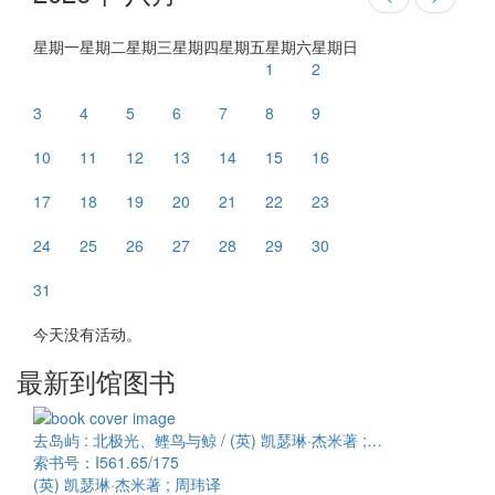
星期一
星期二
星期三
星期四
星期五
星期六
星期日
1
2
3
4
5
6
7
8
9
10
11
12
13
14
15
16
17
18
19
20
21
22
23
24
25
26
27
28
29
30
31
今天没有活动。
最新到馆图书
去岛屿 : 北极光、鲣鸟与鲸 / (英) 凯瑟琳·杰米著 ;…
索书号：I561.65/175
(英) 凯瑟琳·杰米著 ; 周玮译