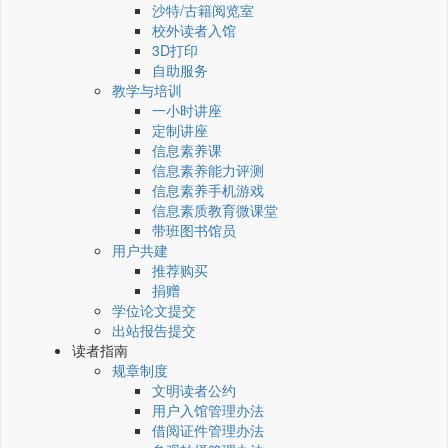
沙特/古籍阅览室
校外读者入馆
3D打印
自助服务
教学与培训
一小时讲座
定制讲座
信息素养课
信息素养能力评测
信息素养手机游戏
信息素质教育微课堂
带班图书馆员
用户共建
推荐购买
捐赠
学位论文提交
出站报告提交
读者指南
规章制度
文明读者公约
用户入馆管理办法
借阅证件管理办法