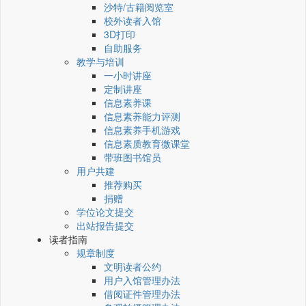
沙特/古籍阅览室
校外读者入馆
3D打印
自助服务
教学与培训
一小时讲座
定制讲座
信息素养课
信息素养能力评测
信息素养手机游戏
信息素质教育微课堂
带班图书馆员
用户共建
推荐购买
捐赠
学位论文提交
出站报告提交
读者指南
规章制度
文明读者公约
用户入馆管理办法
借阅证件管理办法