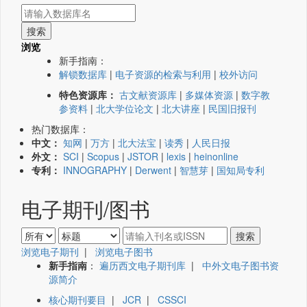
浏览
新手指南：
解锁数据库
|
电子资源的检索与利用
|
校外访问
特色资源库：
古文献资源库
|
多媒体资源
|
数字教
参资料
|
北大学位论文
|
北大讲座
|
民国旧报刊
热门数据库：
中文：
知网
|
万方
|
北大法宝
|
读秀
|
人民日报
外文：
SCI
|
Scopus
|
JSTOR
|
lexis
|
heinonline
专利：
INNOGRAPHY
|
Derwent
|
智慧芽
|
国知局专利
电子期刊/图书
浏览电子期刊
|
浏览电子图书
新手指南
：
遍历西文电子期刊库
|
中外文电子图书资
源简介
核心期刊要目
|
JCR
|
CSSCI