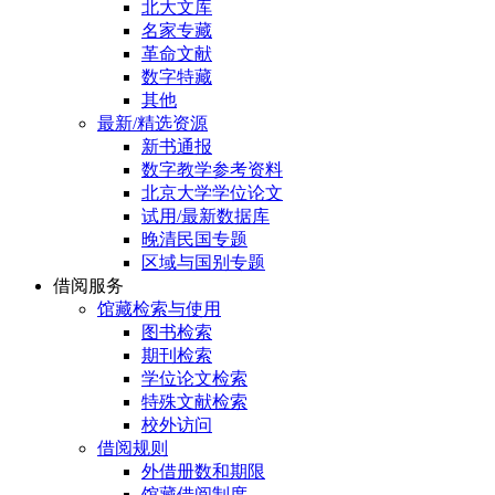
北大文库
名家专藏
革命文献
数字特藏
其他
最新/精选资源
新书通报
数字教学参考资料
北京大学学位论文
试用/最新数据库
晚清民国专题
区域与国别专题
借阅服务
馆藏检索与使用
图书检索
期刊检索
学位论文检索
特殊文献检索
校外访问
借阅规则
外借册数和期限
馆藏借阅制度