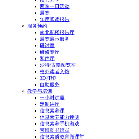
两季一日活动
展览
年度阅读报告
服务预约
南北配楼报告厅
展览展示服务
研讨室
研修专座
和声厅
沙特/古籍阅览室
校外读者入馆
3D打印
自助服务
教学与培训
一小时讲座
定制讲座
信息素养课
信息素养能力评测
信息素养手机游戏
带班图书馆员
信息素质教育微课堂