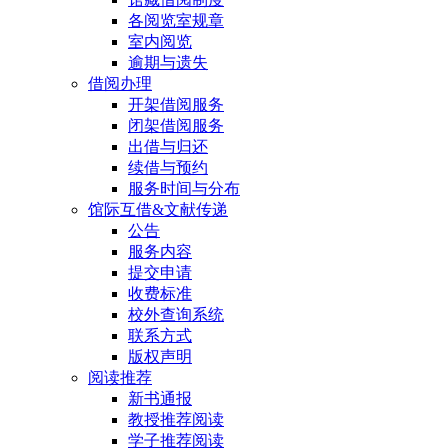
各阅览室规章
室内阅览
逾期与遗失
借阅办理
开架借阅服务
闭架借阅服务
出借与归还
续借与预约
服务时间与分布
馆际互借&文献传递
公告
服务内容
提交申请
收费标准
校外查询系统
联系方式
版权声明
阅读推荐
新书通报
教授推荐阅读
学子推荐阅读