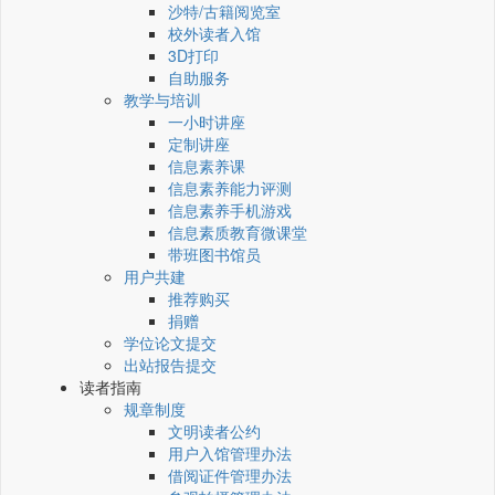
沙特/古籍阅览室
校外读者入馆
3D打印
自助服务
教学与培训
一小时讲座
定制讲座
信息素养课
信息素养能力评测
信息素养手机游戏
信息素质教育微课堂
带班图书馆员
用户共建
推荐购买
捐赠
学位论文提交
出站报告提交
读者指南
规章制度
文明读者公约
用户入馆管理办法
借阅证件管理办法