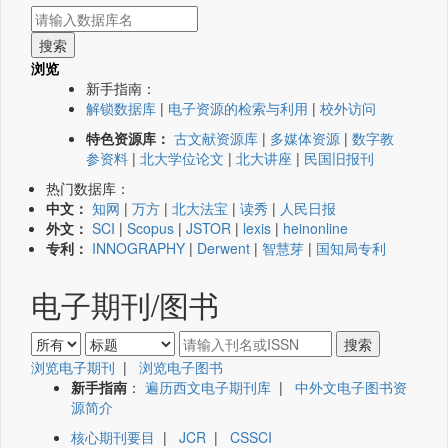
浏览
新手指南：
解锁数据库
|
电子资源的检索与利用
|
校外访问
特色资源库：
古文献资源库
|
多媒体资源
|
数字教
参资料
|
北大学位论文
|
北大讲座
|
民国旧报刊
热门数据库：
中文：
知网
|
万方
|
北大法宝
|
读秀
|
人民日报
外文：
SCI
|
Scopus
|
JSTOR
|
lexis
|
heinonline
专利：
INNOGRAPHY
|
Derwent
|
智慧芽
|
国知局专利
电子期刊/图书
浏览电子期刊
|
浏览电子图书
新手指南
：
遍历西文电子期刊库
|
中外文电子图书资
源简介
核心期刊要目
|
JCR
|
CSSCI