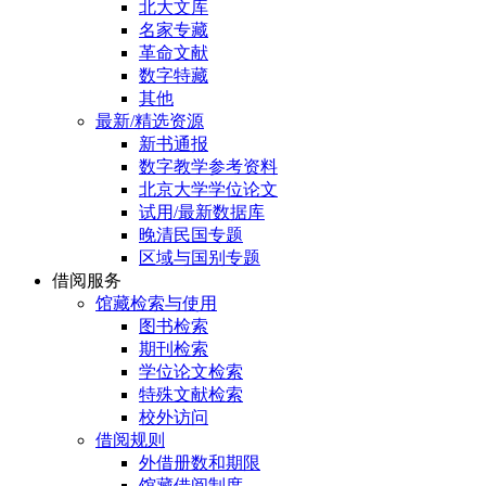
北大文库
名家专藏
革命文献
数字特藏
其他
最新/精选资源
新书通报
数字教学参考资料
北京大学学位论文
试用/最新数据库
晚清民国专题
区域与国别专题
借阅服务
馆藏检索与使用
图书检索
期刊检索
学位论文检索
特殊文献检索
校外访问
借阅规则
外借册数和期限
馆藏借阅制度