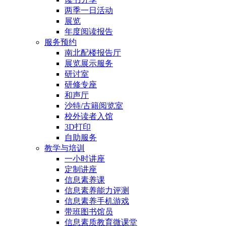
两季一日活动
展览
年度阅读报告
服务预约
南北配楼报告厅
展览展示服务
研讨室
研修专座
和声厅
沙特/古籍阅览室
校外读者入馆
3D打印
自助服务
教学与培训
一小时讲座
定制讲座
信息素养课
信息素养能力评测
信息素养手机游戏
带班图书馆员
信息素质教育微课堂