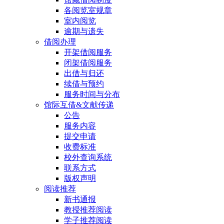
各阅览室规章
室内阅览
逾期与遗失
借阅办理
开架借阅服务
闭架借阅服务
出借与归还
续借与预约
服务时间与分布
馆际互借&文献传递
公告
服务内容
提交申请
收费标准
校外查询系统
联系方式
版权声明
阅读推荐
新书通报
教授推荐阅读
学子推荐阅读