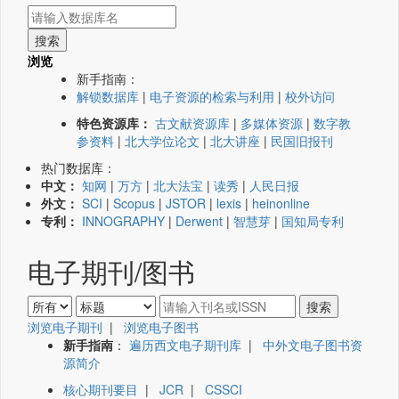
浏览
新手指南：
解锁数据库
|
电子资源的检索与利用
|
校外访问
特色资源库：
古文献资源库
|
多媒体资源
|
数字教
参资料
|
北大学位论文
|
北大讲座
|
民国旧报刊
热门数据库：
中文：
知网
|
万方
|
北大法宝
|
读秀
|
人民日报
外文：
SCI
|
Scopus
|
JSTOR
|
lexis
|
heinonline
专利：
INNOGRAPHY
|
Derwent
|
智慧芽
|
国知局专利
电子期刊/图书
浏览电子期刊
|
浏览电子图书
新手指南
：
遍历西文电子期刊库
|
中外文电子图书资
源简介
核心期刊要目
|
JCR
|
CSSCI