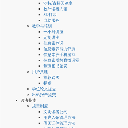
沙特/古籍阅览室
校外读者入馆
3D打印
自助服务
教学与培训
一小时讲座
定制讲座
信息素养课
信息素养能力评测
信息素养手机游戏
信息素质教育微课堂
带班图书馆员
用户共建
推荐购买
捐赠
学位论文提交
出站报告提交
读者指南
规章制度
文明读者公约
用户入馆管理办法
借阅证件管理办法