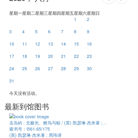
星期一
星期二
星期三
星期四
星期五
星期六
星期日
1
2
3
4
5
6
7
8
9
10
11
12
13
14
15
16
17
18
19
20
21
22
23
24
25
26
27
28
29
30
31
今天没有活动。
最新到馆图书
去岛屿 : 北极光、鲣鸟与鲸 / (英) 凯瑟琳·杰米著 ;…
索书号：I561.65/175
(英) 凯瑟琳·杰米著 ; 周玮译