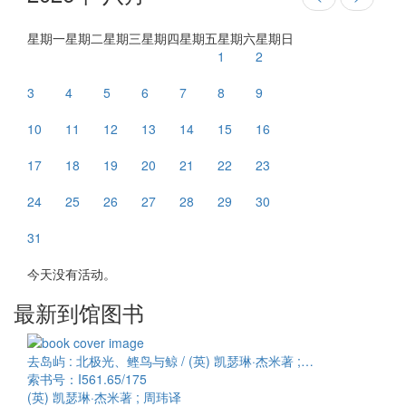
星期一
星期二
星期三
星期四
星期五
星期六
星期日
1
2
3
4
5
6
7
8
9
10
11
12
13
14
15
16
17
18
19
20
21
22
23
24
25
26
27
28
29
30
31
今天没有活动。
最新到馆图书
去岛屿 : 北极光、鲣鸟与鲸 / (英) 凯瑟琳·杰米著 ;…
索书号：I561.65/175
(英) 凯瑟琳·杰米著 ; 周玮译