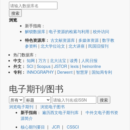
浏览
新手指南：
解锁数据库
|
电子资源的检索与利用
|
校外访问
特色资源库：
古文献资源库
|
多媒体资源
|
数字教
参资料
|
北大学位论文
|
北大讲座
|
民国旧报刊
热门数据库：
中文：
知网
|
万方
|
北大法宝
|
读秀
|
人民日报
外文：
SCI
|
Scopus
|
JSTOR
|
lexis
|
heinonline
专利：
INNOGRAPHY
|
Derwent
|
智慧芽
|
国知局专利
电子期刊/图书
浏览电子期刊
|
浏览电子图书
新手指南
：
遍历西文电子期刊库
|
中外文电子图书资
源简介
核心期刊要目
|
JCR
|
CSSCI