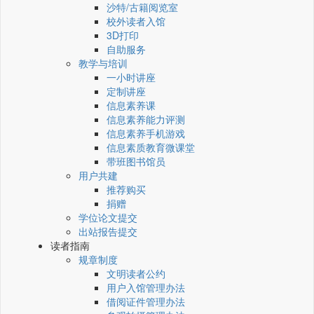
沙特/古籍阅览室
校外读者入馆
3D打印
自助服务
教学与培训
一小时讲座
定制讲座
信息素养课
信息素养能力评测
信息素养手机游戏
信息素质教育微课堂
带班图书馆员
用户共建
推荐购买
捐赠
学位论文提交
出站报告提交
读者指南
规章制度
文明读者公约
用户入馆管理办法
借阅证件管理办法