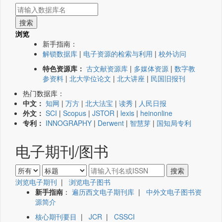
浏览
新手指南：
解锁数据库
|
电子资源的检索与利用
|
校外访问
特色资源库：
古文献资源库
|
多媒体资源
|
数字教
参资料
|
北大学位论文
|
北大讲座
|
民国旧报刊
热门数据库：
中文：
知网
|
万方
|
北大法宝
|
读秀
|
人民日报
外文：
SCI
|
Scopus
|
JSTOR
|
lexis
|
heinonline
专利：
INNOGRAPHY
|
Derwent
|
智慧芽
|
国知局专利
电子期刊/图书
浏览电子期刊
|
浏览电子图书
新手指南
：
遍历西文电子期刊库
|
中外文电子图书资
源简介
核心期刊要目
|
JCR
|
CSSCI