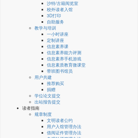
沙特/古籍阅览室
校外读者入馆
3D打印
自助服务
教学与培训
一小时讲座
定制讲座
信息素养课
信息素养能力评测
信息素养手机游戏
信息素质教育微课堂
带班图书馆员
用户共建
推荐购买
捐赠
学位论文提交
出站报告提交
读者指南
规章制度
文明读者公约
用户入馆管理办法
借阅证件管理办法