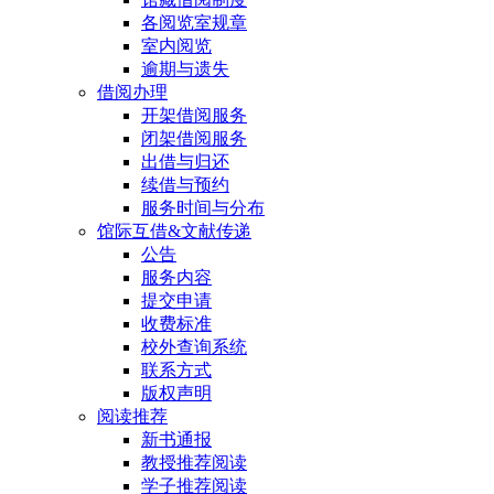
各阅览室规章
室内阅览
逾期与遗失
借阅办理
开架借阅服务
闭架借阅服务
出借与归还
续借与预约
服务时间与分布
馆际互借&文献传递
公告
服务内容
提交申请
收费标准
校外查询系统
联系方式
版权声明
阅读推荐
新书通报
教授推荐阅读
学子推荐阅读