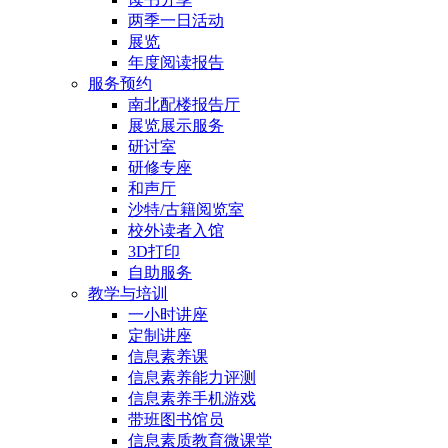
两季一日活动
展览
年度阅读报告
服务预约
南北配楼报告厅
展览展示服务
研讨室
研修专座
和声厅
沙特/古籍阅览室
校外读者入馆
3D打印
自助服务
教学与培训
一小时讲座
定制讲座
信息素养课
信息素养能力评测
信息素养手机游戏
带班图书馆员
信息素质教育微课堂