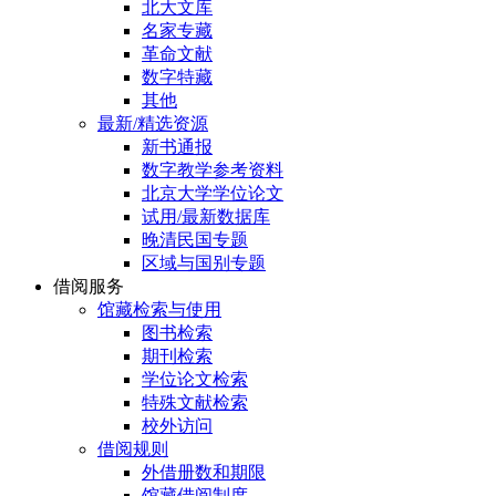
北大文库
名家专藏
革命文献
数字特藏
其他
最新/精选资源
新书通报
数字教学参考资料
北京大学学位论文
试用/最新数据库
晚清民国专题
区域与国别专题
借阅服务
馆藏检索与使用
图书检索
期刊检索
学位论文检索
特殊文献检索
校外访问
借阅规则
外借册数和期限
馆藏借阅制度