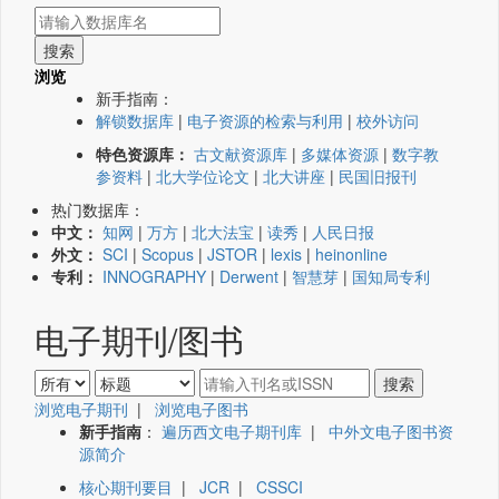
浏览
新手指南：
解锁数据库
|
电子资源的检索与利用
|
校外访问
特色资源库：
古文献资源库
|
多媒体资源
|
数字教
参资料
|
北大学位论文
|
北大讲座
|
民国旧报刊
热门数据库：
中文：
知网
|
万方
|
北大法宝
|
读秀
|
人民日报
外文：
SCI
|
Scopus
|
JSTOR
|
lexis
|
heinonline
专利：
INNOGRAPHY
|
Derwent
|
智慧芽
|
国知局专利
电子期刊/图书
浏览电子期刊
|
浏览电子图书
新手指南
：
遍历西文电子期刊库
|
中外文电子图书资
源简介
核心期刊要目
|
JCR
|
CSSCI