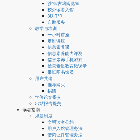
沙特/古籍阅览室
校外读者入馆
3D打印
自助服务
教学与培训
一小时讲座
定制讲座
信息素养课
信息素养能力评测
信息素养手机游戏
信息素质教育微课堂
带班图书馆员
用户共建
推荐购买
捐赠
学位论文提交
出站报告提交
读者指南
规章制度
文明读者公约
用户入馆管理办法
借阅证件管理办法