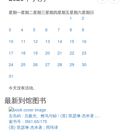
星期一
星期二
星期三
星期四
星期五
星期六
星期日
1
2
3
4
5
6
7
8
9
10
11
12
13
14
15
16
17
18
19
20
21
22
23
24
25
26
27
28
29
30
31
今天没有活动。
最新到馆图书
去岛屿 : 北极光、鲣鸟与鲸 / (英) 凯瑟琳·杰米著 ;…
索书号：I561.65/175
(英) 凯瑟琳·杰米著 ; 周玮译