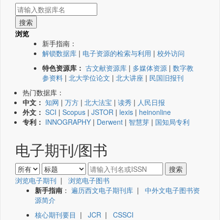
浏览
新手指南：
解锁数据库
|
电子资源的检索与利用
|
校外访问
特色资源库：
古文献资源库
|
多媒体资源
|
数字教
参资料
|
北大学位论文
|
北大讲座
|
民国旧报刊
热门数据库：
中文：
知网
|
万方
|
北大法宝
|
读秀
|
人民日报
外文：
SCI
|
Scopus
|
JSTOR
|
lexis
|
heinonline
专利：
INNOGRAPHY
|
Derwent
|
智慧芽
|
国知局专利
电子期刊/图书
浏览电子期刊
|
浏览电子图书
新手指南
：
遍历西文电子期刊库
|
中外文电子图书资
源简介
核心期刊要目
|
JCR
|
CSSCI