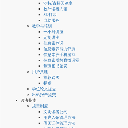
沙特/古籍阅览室
校外读者入馆
3D打印
自助服务
教学与培训
一小时讲座
定制讲座
信息素养课
信息素养能力评测
信息素养手机游戏
信息素质教育微课堂
带班图书馆员
用户共建
推荐购买
捐赠
学位论文提交
出站报告提交
读者指南
规章制度
文明读者公约
用户入馆管理办法
借阅证件管理办法