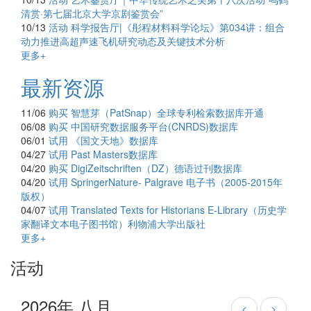
清赏·第七届北京大学京剧鉴赏会”
10/13
活动
科学报告厅|《彤程材料科学论坛》第034讲：组合
动力推进高超声速飞机研究动态及关键技术分析
更多+
最新资源
11/06
购买
智慧芽（PatSnap）全球专利检索数据库开通
06/08
购买
中国研究数据服务平台(CNRDS)数据库
06/01
试用
《国文天地》数据库
04/27
试用
Past Masters数据库
04/20
购买
DigiZeitschriften（DZ）德语过刊数据库
04/20
试用
SpringerNature- Palgrave 电子书（2005-2015年
版权）
04/07
试用
Translated Texts for Historians E-Library（历史学
家翻译文本电子图书馆）利物浦大学出版社
更多+
活动
2026年 八月
<
>