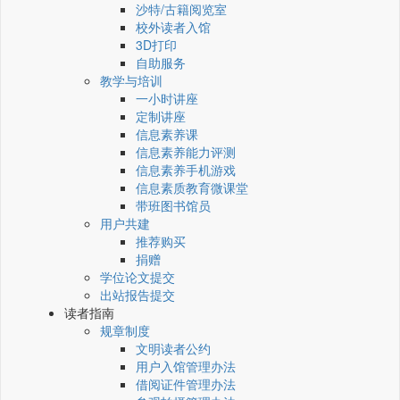
沙特/古籍阅览室
校外读者入馆
3D打印
自助服务
教学与培训
一小时讲座
定制讲座
信息素养课
信息素养能力评测
信息素养手机游戏
信息素质教育微课堂
带班图书馆员
用户共建
推荐购买
捐赠
学位论文提交
出站报告提交
读者指南
规章制度
文明读者公约
用户入馆管理办法
借阅证件管理办法