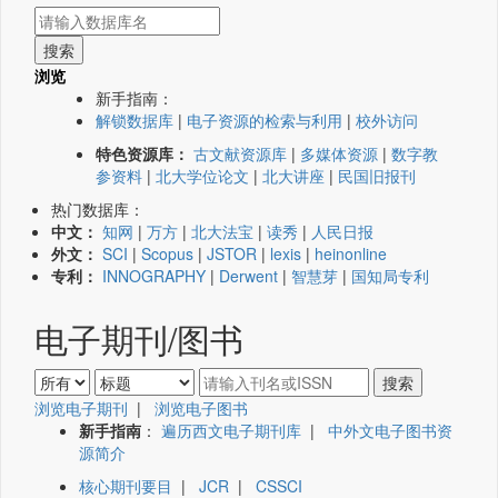
浏览
新手指南：
解锁数据库
|
电子资源的检索与利用
|
校外访问
特色资源库：
古文献资源库
|
多媒体资源
|
数字教
参资料
|
北大学位论文
|
北大讲座
|
民国旧报刊
热门数据库：
中文：
知网
|
万方
|
北大法宝
|
读秀
|
人民日报
外文：
SCI
|
Scopus
|
JSTOR
|
lexis
|
heinonline
专利：
INNOGRAPHY
|
Derwent
|
智慧芽
|
国知局专利
电子期刊/图书
浏览电子期刊
|
浏览电子图书
新手指南
：
遍历西文电子期刊库
|
中外文电子图书资
源简介
核心期刊要目
|
JCR
|
CSSCI