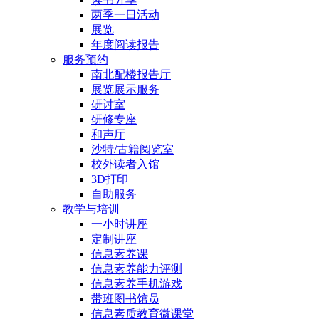
两季一日活动
展览
年度阅读报告
服务预约
南北配楼报告厅
展览展示服务
研讨室
研修专座
和声厅
沙特/古籍阅览室
校外读者入馆
3D打印
自助服务
教学与培训
一小时讲座
定制讲座
信息素养课
信息素养能力评测
信息素养手机游戏
带班图书馆员
信息素质教育微课堂