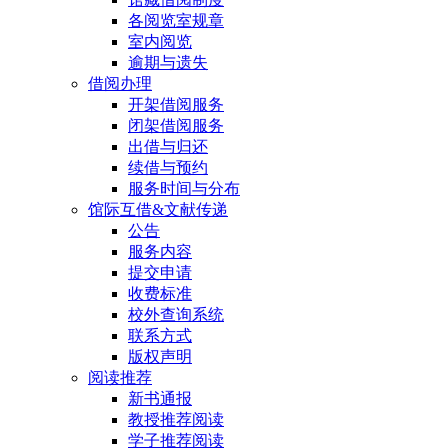
各阅览室规章
室内阅览
逾期与遗失
借阅办理
开架借阅服务
闭架借阅服务
出借与归还
续借与预约
服务时间与分布
馆际互借&文献传递
公告
服务内容
提交申请
收费标准
校外查询系统
联系方式
版权声明
阅读推荐
新书通报
教授推荐阅读
学子推荐阅读