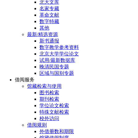
北大文库
名家专藏
革命文献
数字特藏
其他
最新/精选资源
新书通报
数字教学参考资料
北京大学学位论文
试用/最新数据库
晚清民国专题
区域与国别专题
借阅服务
馆藏检索与使用
图书检索
期刊检索
学位论文检索
特殊文献检索
校外访问
借阅规则
外借册数和期限
馆藏借阅制度