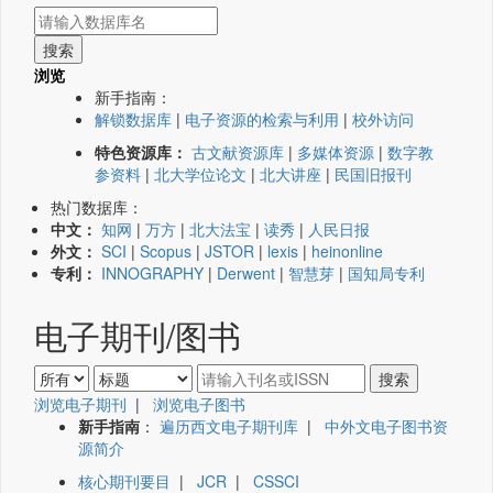
浏览
新手指南：
解锁数据库
|
电子资源的检索与利用
|
校外访问
特色资源库：
古文献资源库
|
多媒体资源
|
数字教
参资料
|
北大学位论文
|
北大讲座
|
民国旧报刊
热门数据库：
中文：
知网
|
万方
|
北大法宝
|
读秀
|
人民日报
外文：
SCI
|
Scopus
|
JSTOR
|
lexis
|
heinonline
专利：
INNOGRAPHY
|
Derwent
|
智慧芽
|
国知局专利
电子期刊/图书
浏览电子期刊
|
浏览电子图书
新手指南
：
遍历西文电子期刊库
|
中外文电子图书资
源简介
核心期刊要目
|
JCR
|
CSSCI