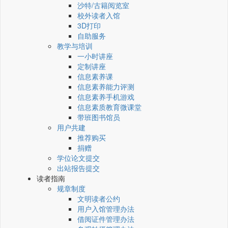
沙特/古籍阅览室
校外读者入馆
3D打印
自助服务
教学与培训
一小时讲座
定制讲座
信息素养课
信息素养能力评测
信息素养手机游戏
信息素质教育微课堂
带班图书馆员
用户共建
推荐购买
捐赠
学位论文提交
出站报告提交
读者指南
规章制度
文明读者公约
用户入馆管理办法
借阅证件管理办法