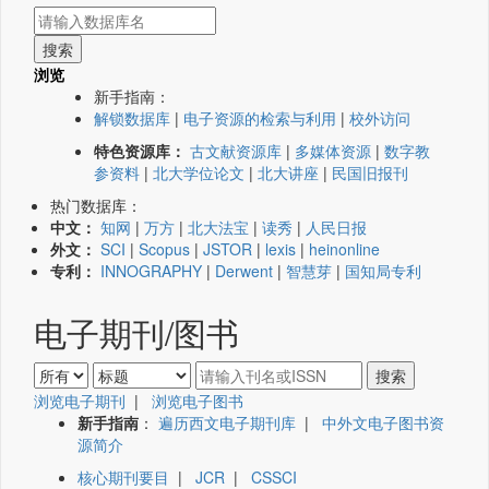
浏览
新手指南：
解锁数据库
|
电子资源的检索与利用
|
校外访问
特色资源库：
古文献资源库
|
多媒体资源
|
数字教
参资料
|
北大学位论文
|
北大讲座
|
民国旧报刊
热门数据库：
中文：
知网
|
万方
|
北大法宝
|
读秀
|
人民日报
外文：
SCI
|
Scopus
|
JSTOR
|
lexis
|
heinonline
专利：
INNOGRAPHY
|
Derwent
|
智慧芽
|
国知局专利
电子期刊/图书
浏览电子期刊
|
浏览电子图书
新手指南
：
遍历西文电子期刊库
|
中外文电子图书资
源简介
核心期刊要目
|
JCR
|
CSSCI