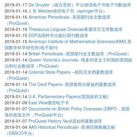
2019-01-17
De Gruyter（德古意特）平台德语电子书电子刊数据库
2019-01-16
J. B. Metzler德语电子书（springer平台）
2019-01-16
American Periodicals--美国期刊全文数据库
（ProQuest）
2019-01-16
Thesaurus Linguae Graecae希腊语言宝库数据库
2019-01-15
EDP法国科学出版社期刊数据库
2019-01-15
American Institute of Mathematical Sciences(AIMS,美
国数学科学研究所)电子期刊
2019-01-14
British Periodicals--英国期刊全文数据库（ProQuest）
2019-01-14
Queen Victoria’s Journals--维多利亚女王时期的英国政
治和社会数据库（ProQuest）
2019-01-14
Colonial State Papers --殖民历史档案数据库
（ProQuest）
2019-01-14
The Cecil Papers--英国塞西尔家族档案数据库
（ProQuest）
2019-01-14
U.K. Parliamentary Papers(英国政府文献)
2019-01-09
East View俄语电子书
2019-01-07
Documents on British Policy Overseas (DBPO，英国
海外政策文件，ProQuest平台)
2019-01-07
ProQuest History Vault原始档案数据库
2019-01-04
AAS Historical Periodicals--美洲回溯典藏文献
（EBSCO平台）