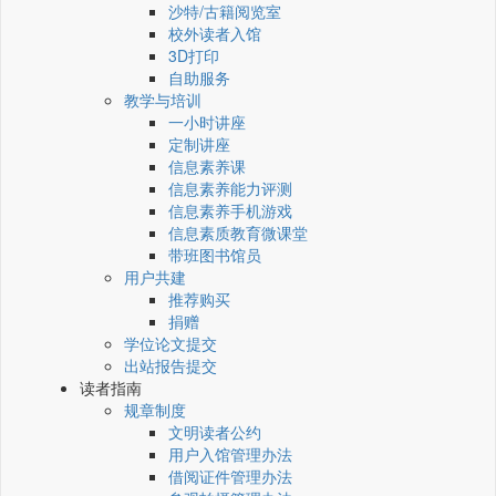
沙特/古籍阅览室
校外读者入馆
3D打印
自助服务
教学与培训
一小时讲座
定制讲座
信息素养课
信息素养能力评测
信息素养手机游戏
信息素质教育微课堂
带班图书馆员
用户共建
推荐购买
捐赠
学位论文提交
出站报告提交
读者指南
规章制度
文明读者公约
用户入馆管理办法
借阅证件管理办法