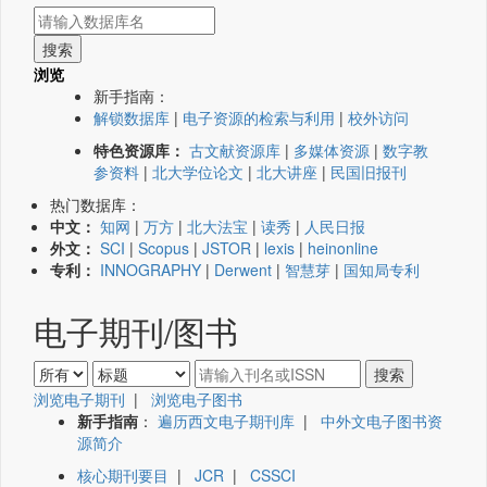
浏览
新手指南：
解锁数据库
|
电子资源的检索与利用
|
校外访问
特色资源库：
古文献资源库
|
多媒体资源
|
数字教
参资料
|
北大学位论文
|
北大讲座
|
民国旧报刊
热门数据库：
中文：
知网
|
万方
|
北大法宝
|
读秀
|
人民日报
外文：
SCI
|
Scopus
|
JSTOR
|
lexis
|
heinonline
专利：
INNOGRAPHY
|
Derwent
|
智慧芽
|
国知局专利
电子期刊/图书
浏览电子期刊
|
浏览电子图书
新手指南
：
遍历西文电子期刊库
|
中外文电子图书资
源简介
核心期刊要目
|
JCR
|
CSSCI