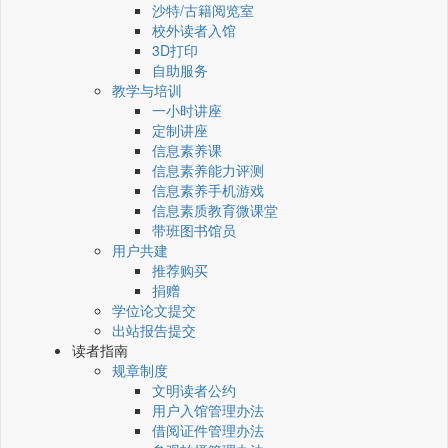
沙特/古籍阅览室
校外读者入馆
3D打印
自助服务
教学与培训
一小时讲座
定制讲座
信息素养课
信息素养能力评测
信息素养手机游戏
信息素质教育微课堂
带班图书馆员
用户共建
推荐购买
捐赠
学位论文提交
出站报告提交
读者指南
规章制度
文明读者公约
用户入馆管理办法
借阅证件管理办法