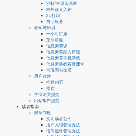
沙特/古籍阅览室
校外读者入馆
3D打印
自助服务
教学与培训
一小时讲座
定制讲座
信息素养课
信息素养能力评测
信息素养手机游戏
信息素质教育微课堂
带班图书馆员
用户共建
推荐购买
捐赠
学位论文提交
出站报告提交
读者指南
规章制度
文明读者公约
用户入馆管理办法
借阅证件管理办法