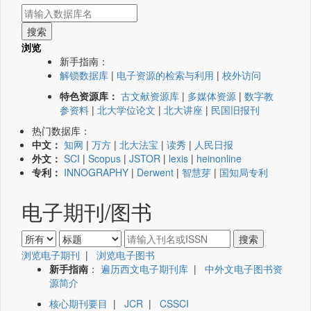
浏览
新手指南：
解锁数据库
|
电子资源的检索与利用
|
校外访问
特色资源库：
古文献资源库
|
多媒体资源
|
数字教
参资料
|
北大学位论文
|
北大讲座
|
民国旧报刊
热门数据库：
中文：
知网
|
万方
|
北大法宝
|
读秀
|
人民日报
外文：
SCI
|
Scopus
|
JSTOR
|
lexis
|
heinonline
专利：
INNOGRAPHY
|
Derwent
|
智慧芽
|
国知局专利
电子期刊/图书
浏览电子期刊
|
浏览电子图书
新手指南
：
遍历西文电子期刊库
|
中外文电子图书资
源简介
核心期刊要目
|
JCR
|
CSSCI