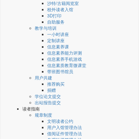
沙特/古籍阅览室
校外读者入馆
3D打印
自助服务
教学与培训
一小时讲座
定制讲座
信息素养课
信息素养能力评测
信息素养手机游戏
信息素质教育微课堂
带班图书馆员
用户共建
推荐购买
捐赠
学位论文提交
出站报告提交
读者指南
规章制度
文明读者公约
用户入馆管理办法
借阅证件管理办法