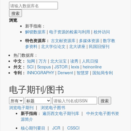
浏览
新手指南：
解锁数据库
|
电子资源的检索与利用
|
校外访问
特色资源库：
古文献资源库
|
多媒体资源
|
数字教
参资料
|
北大学位论文
|
北大讲座
|
民国旧报刊
热门数据库：
中文：
知网
|
万方
|
北大法宝
|
读秀
|
人民日报
外文：
SCI
|
Scopus
|
JSTOR
|
lexis
|
heinonline
专利：
INNOGRAPHY
|
Derwent
|
智慧芽
|
国知局专利
电子期刊/图书
浏览电子期刊
|
浏览电子图书
新手指南
：
遍历西文电子期刊库
|
中外文电子图书资
源简介
核心期刊要目
|
JCR
|
CSSCI