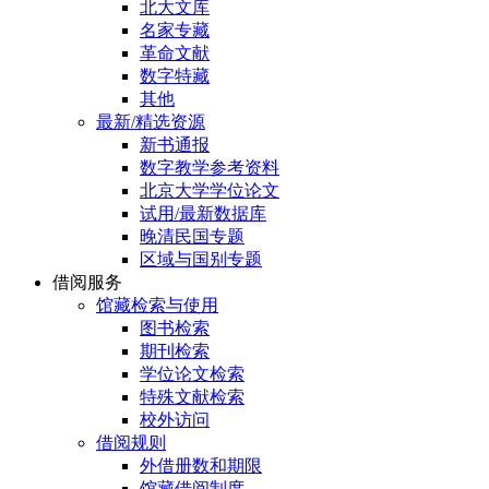
北大文库
名家专藏
革命文献
数字特藏
其他
最新/精选资源
新书通报
数字教学参考资料
北京大学学位论文
试用/最新数据库
晚清民国专题
区域与国别专题
借阅服务
馆藏检索与使用
图书检索
期刊检索
学位论文检索
特殊文献检索
校外访问
借阅规则
外借册数和期限
馆藏借阅制度