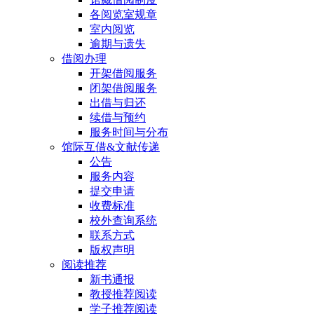
各阅览室规章
室内阅览
逾期与遗失
借阅办理
开架借阅服务
闭架借阅服务
出借与归还
续借与预约
服务时间与分布
馆际互借&文献传递
公告
服务内容
提交申请
收费标准
校外查询系统
联系方式
版权声明
阅读推荐
新书通报
教授推荐阅读
学子推荐阅读