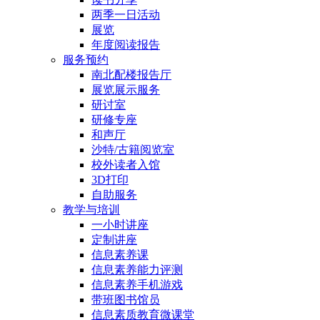
两季一日活动
展览
年度阅读报告
服务预约
南北配楼报告厅
展览展示服务
研讨室
研修专座
和声厅
沙特/古籍阅览室
校外读者入馆
3D打印
自助服务
教学与培训
一小时讲座
定制讲座
信息素养课
信息素养能力评测
信息素养手机游戏
带班图书馆员
信息素质教育微课堂