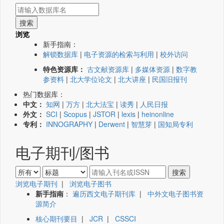
浏览
新手指南：
解锁数据库
|
电子资源的检索与利用
|
校外访问
特色资源库：
古文献资源库
|
多媒体资源
|
数字教
参资料
|
北大学位论文
|
北大讲座
|
民国旧报刊
热门数据库：
中文：
知网
|
万方
|
北大法宝
|
读秀
|
人民日报
外文：
SCI
|
Scopus
|
JSTOR
|
lexis
|
heinonline
专利：
INNOGRAPHY
|
Derwent
|
智慧芽
|
国知局专利
电子期刊/图书
浏览电子期刊
|
浏览电子图书
新手指南
：
遍历西文电子期刊库
|
中外文电子图书资
源简介
核心期刊要目
|
JCR
|
CSSCI