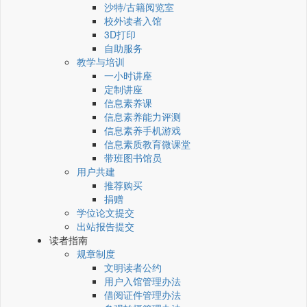
沙特/古籍阅览室
校外读者入馆
3D打印
自助服务
教学与培训
一小时讲座
定制讲座
信息素养课
信息素养能力评测
信息素养手机游戏
信息素质教育微课堂
带班图书馆员
用户共建
推荐购买
捐赠
学位论文提交
出站报告提交
读者指南
规章制度
文明读者公约
用户入馆管理办法
借阅证件管理办法