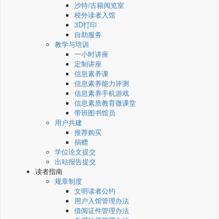
沙特/古籍阅览室
校外读者入馆
3D打印
自助服务
教学与培训
一小时讲座
定制讲座
信息素养课
信息素养能力评测
信息素养手机游戏
信息素质教育微课堂
带班图书馆员
用户共建
推荐购买
捐赠
学位论文提交
出站报告提交
读者指南
规章制度
文明读者公约
用户入馆管理办法
借阅证件管理办法