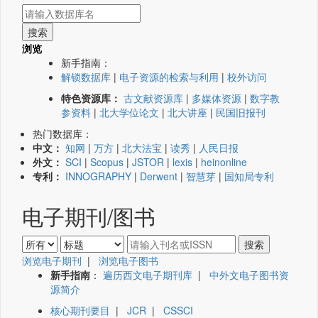
浏览
新手指南：
解锁数据库
|
电子资源的检索与利用
|
校外访问
特色资源库：
古文献资源库
|
多媒体资源
|
数字教
参资料
|
北大学位论文
|
北大讲座
|
民国旧报刊
热门数据库：
中文：
知网
|
万方
|
北大法宝
|
读秀
|
人民日报
外文：
SCI
|
Scopus
|
JSTOR
|
lexis
|
heinonline
专利：
INNOGRAPHY
|
Derwent
|
智慧芽
|
国知局专利
电子期刊/图书
浏览电子期刊
|
浏览电子图书
新手指南
：
遍历西文电子期刊库
|
中外文电子图书资
源简介
核心期刊要目
|
JCR
|
CSSCI