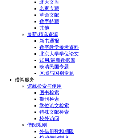
北大文库
名家专藏
革命文献
数字特藏
其他
最新/精选资源
新书通报
数字教学参考资料
北京大学学位论文
试用/最新数据库
晚清民国专题
区域与国别专题
借阅服务
馆藏检索与使用
图书检索
期刊检索
学位论文检索
特殊文献检索
校外访问
借阅规则
外借册数和期限
馆藏借阅制度