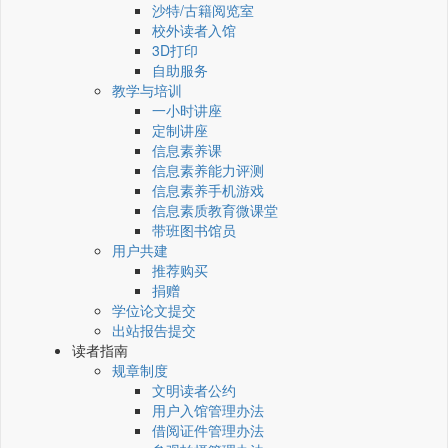
沙特/古籍阅览室
校外读者入馆
3D打印
自助服务
教学与培训
一小时讲座
定制讲座
信息素养课
信息素养能力评测
信息素养手机游戏
信息素质教育微课堂
带班图书馆员
用户共建
推荐购买
捐赠
学位论文提交
出站报告提交
读者指南
规章制度
文明读者公约
用户入馆管理办法
借阅证件管理办法