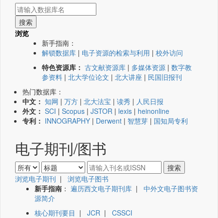
浏览
新手指南：
解锁数据库
|
电子资源的检索与利用
|
校外访问
特色资源库：
古文献资源库
|
多媒体资源
|
数字教
参资料
|
北大学位论文
|
北大讲座
|
民国旧报刊
热门数据库：
中文：
知网
|
万方
|
北大法宝
|
读秀
|
人民日报
外文：
SCI
|
Scopus
|
JSTOR
|
lexis
|
heinonline
专利：
INNOGRAPHY
|
Derwent
|
智慧芽
|
国知局专利
电子期刊/图书
浏览电子期刊
|
浏览电子图书
新手指南
：
遍历西文电子期刊库
|
中外文电子图书资
源简介
核心期刊要目
|
JCR
|
CSSCI