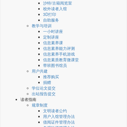
沙特/古籍阅览室
校外读者入馆
3D打印
自助服务
教学与培训
一小时讲座
定制讲座
信息素养课
信息素养能力评测
信息素养手机游戏
信息素质教育微课堂
带班图书馆员
用户共建
推荐购买
捐赠
学位论文提交
出站报告提交
读者指南
规章制度
文明读者公约
用户入馆管理办法
借阅证件管理办法