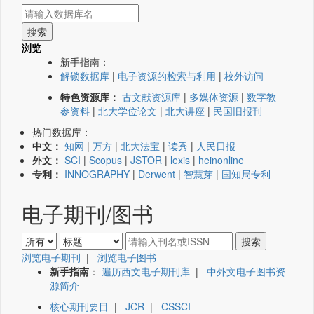
浏览
新手指南：
解锁数据库
|
电子资源的检索与利用
|
校外访问
特色资源库：
古文献资源库
|
多媒体资源
|
数字教
参资料
|
北大学位论文
|
北大讲座
|
民国旧报刊
热门数据库：
中文：
知网
|
万方
|
北大法宝
|
读秀
|
人民日报
外文：
SCI
|
Scopus
|
JSTOR
|
lexis
|
heinonline
专利：
INNOGRAPHY
|
Derwent
|
智慧芽
|
国知局专利
电子期刊/图书
浏览电子期刊
|
浏览电子图书
新手指南
：
遍历西文电子期刊库
|
中外文电子图书资
源简介
核心期刊要目
|
JCR
|
CSSCI