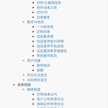
沙特/古籍阅览室
校外读者入馆
3D打印
自助服务
教学与培训
一小时讲座
定制讲座
信息素养课
信息素养能力评测
信息素养手机游戏
信息素质教育微课堂
带班图书馆员
用户共建
推荐购买
捐赠
学位论文提交
出站报告提交
读者指南
规章制度
文明读者公约
用户入馆管理办法
借阅证件管理办法