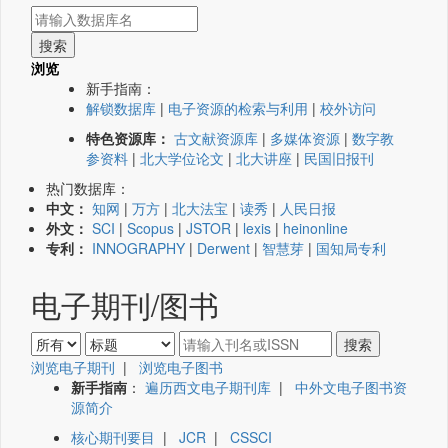
浏览
新手指南：
解锁数据库
|
电子资源的检索与利用
|
校外访问
特色资源库：
古文献资源库
|
多媒体资源
|
数字教
参资料
|
北大学位论文
|
北大讲座
|
民国旧报刊
热门数据库：
中文：
知网
|
万方
|
北大法宝
|
读秀
|
人民日报
外文：
SCI
|
Scopus
|
JSTOR
|
lexis
|
heinonline
专利：
INNOGRAPHY
|
Derwent
|
智慧芽
|
国知局专利
电子期刊/图书
浏览电子期刊
|
浏览电子图书
新手指南
：
遍历西文电子期刊库
|
中外文电子图书资
源简介
核心期刊要目
|
JCR
|
CSSCI