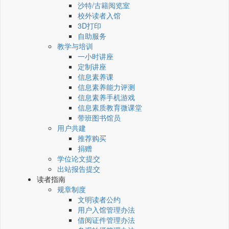
沙特/古籍阅览室
校外读者入馆
3D打印
自助服务
教学与培训
一小时讲座
定制讲座
信息素养课
信息素养能力评测
信息素养手机游戏
信息素质教育微课堂
带班图书馆员
用户共建
推荐购买
捐赠
学位论文提交
出站报告提交
读者指南
规章制度
文明读者公约
用户入馆管理办法
借阅证件管理办法