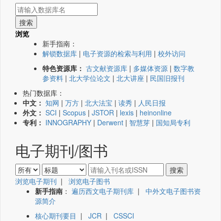
浏览
新手指南：
解锁数据库
|
电子资源的检索与利用
|
校外访问
特色资源库：
古文献资源库
|
多媒体资源
|
数字教
参资料
|
北大学位论文
|
北大讲座
|
民国旧报刊
热门数据库：
中文：
知网
|
万方
|
北大法宝
|
读秀
|
人民日报
外文：
SCI
|
Scopus
|
JSTOR
|
lexis
|
heinonline
专利：
INNOGRAPHY
|
Derwent
|
智慧芽
|
国知局专利
电子期刊/图书
浏览电子期刊
|
浏览电子图书
新手指南
：
遍历西文电子期刊库
|
中外文电子图书资
源简介
核心期刊要目
|
JCR
|
CSSCI