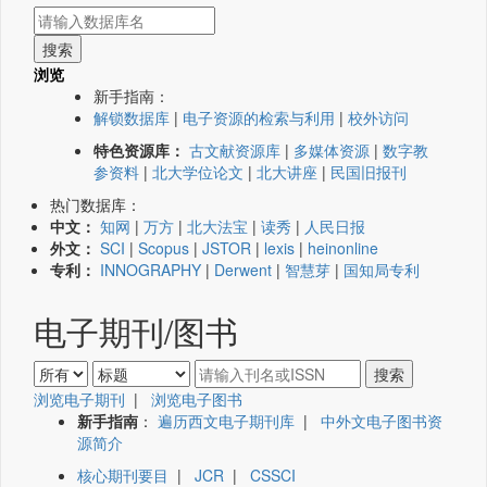
浏览
新手指南：
解锁数据库
|
电子资源的检索与利用
|
校外访问
特色资源库：
古文献资源库
|
多媒体资源
|
数字教
参资料
|
北大学位论文
|
北大讲座
|
民国旧报刊
热门数据库：
中文：
知网
|
万方
|
北大法宝
|
读秀
|
人民日报
外文：
SCI
|
Scopus
|
JSTOR
|
lexis
|
heinonline
专利：
INNOGRAPHY
|
Derwent
|
智慧芽
|
国知局专利
电子期刊/图书
浏览电子期刊
|
浏览电子图书
新手指南
：
遍历西文电子期刊库
|
中外文电子图书资
源简介
核心期刊要目
|
JCR
|
CSSCI