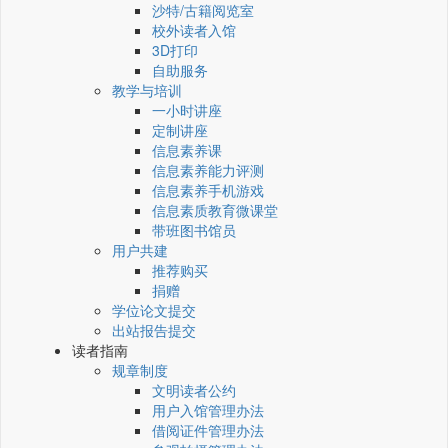
沙特/古籍阅览室
校外读者入馆
3D打印
自助服务
教学与培训
一小时讲座
定制讲座
信息素养课
信息素养能力评测
信息素养手机游戏
信息素质教育微课堂
带班图书馆员
用户共建
推荐购买
捐赠
学位论文提交
出站报告提交
读者指南
规章制度
文明读者公约
用户入馆管理办法
借阅证件管理办法