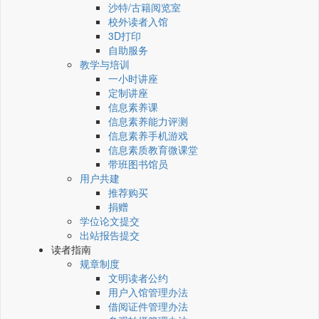
沙特/古籍阅览室
校外读者入馆
3D打印
自助服务
教学与培训
一小时讲座
定制讲座
信息素养课
信息素养能力评测
信息素养手机游戏
信息素质教育微课堂
带班图书馆员
用户共建
推荐购买
捐赠
学位论文提交
出站报告提交
读者指南
规章制度
文明读者公约
用户入馆管理办法
借阅证件管理办法