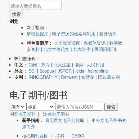
浏览
新手指南：
解锁数据库
|
电子资源的检索与利用
|
校外访问
特色资源库：
古文献资源库
|
多媒体资源
|
数字教
参资料
|
北大学位论文
|
北大讲座
|
民国旧报刊
热门数据库：
中文：
知网
|
万方
|
北大法宝
|
读秀
|
人民日报
外文：
SCI
|
Scopus
|
JSTOR
|
lexis
|
heinonline
专利：
INNOGRAPHY
|
Derwent
|
智慧芽
|
国知局专利
电子期刊/图书
浏览电子期刊
|
浏览电子图书
新手指南
：
遍历西文电子期刊库
|
中外文电子图书资
源简介
核心期刊要目
|
JCR
|
CSSCI