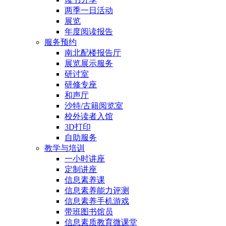
两季一日活动
展览
年度阅读报告
服务预约
南北配楼报告厅
展览展示服务
研讨室
研修专座
和声厅
沙特/古籍阅览室
校外读者入馆
3D打印
自助服务
教学与培训
一小时讲座
定制讲座
信息素养课
信息素养能力评测
信息素养手机游戏
带班图书馆员
信息素质教育微课堂