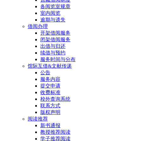
各阅览室规章
室内阅览
逾期与遗失
借阅办理
开架借阅服务
闭架借阅服务
出借与归还
续借与预约
服务时间与分布
馆际互借&文献传递
公告
服务内容
提交申请
收费标准
校外查询系统
联系方式
版权声明
阅读推荐
新书通报
教授推荐阅读
学子推荐阅读