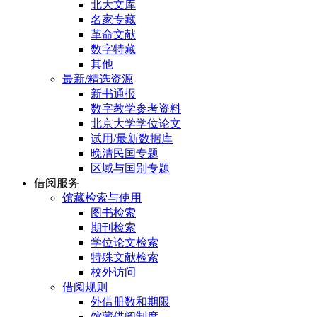
北大文库
名家专藏
革命文献
数字特藏
其他
最新/精选资源
新书通报
数字教学参考资料
北京大学学位论文
试用/最新数据库
晚清民国专题
区域与国别专题
借阅服务
馆藏检索与使用
图书检索
期刊检索
学位论文检索
特殊文献检索
校外访问
借阅规则
外借册数和期限
馆藏借阅制度