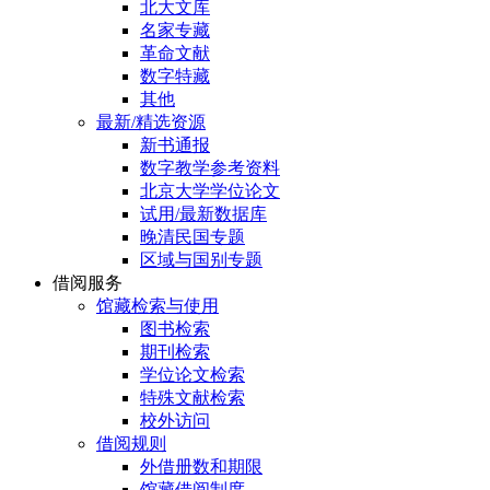
北大文库
名家专藏
革命文献
数字特藏
其他
最新/精选资源
新书通报
数字教学参考资料
北京大学学位论文
试用/最新数据库
晚清民国专题
区域与国别专题
借阅服务
馆藏检索与使用
图书检索
期刊检索
学位论文检索
特殊文献检索
校外访问
借阅规则
外借册数和期限
馆藏借阅制度