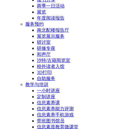
两季一日活动
展览
年度阅读报告
服务预约
南北配楼报告厅
展览展示服务
研讨室
研修专座
和声厅
沙特/古籍阅览室
校外读者入馆
3D打印
自助服务
教学与培训
一小时讲座
定制讲座
信息素养课
信息素养能力评测
信息素养手机游戏
带班图书馆员
信息素质教育微课堂