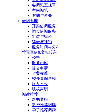
各阅览室规章
室内阅览
逾期与遗失
借阅办理
开架借阅服务
闭架借阅服务
出借与归还
续借与预约
服务时间与分布
馆际互借&文献传递
公告
服务内容
提交申请
收费标准
校外查询系统
联系方式
版权声明
阅读推荐
新书通报
教授推荐阅读
学子推荐阅读