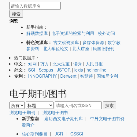
浏览
新手指南：
解锁数据库
|
电子资源的检索与利用
|
校外访问
特色资源库：
古文献资源库
|
多媒体资源
|
数字教
参资料
|
北大学位论文
|
北大讲座
|
民国旧报刊
热门数据库：
中文：
知网
|
万方
|
北大法宝
|
读秀
|
人民日报
外文：
SCI
|
Scopus
|
JSTOR
|
lexis
|
heinonline
专利：
INNOGRAPHY
|
Derwent
|
智慧芽
|
国知局专利
电子期刊/图书
浏览电子期刊
|
浏览电子图书
新手指南
：
遍历西文电子期刊库
|
中外文电子图书资
源简介
核心期刊要目
|
JCR
|
CSSCI