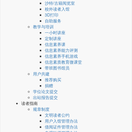
沙特/古籍阅览室
校外读者入馆
3D打印
自助服务
教学与培训
一小时讲座
定制讲座
信息素养课
信息素养能力评测
信息素养手机游戏
信息素质教育微课堂
带班图书馆员
用户共建
推荐购买
捐赠
学位论文提交
出站报告提交
读者指南
规章制度
文明读者公约
用户入馆管理办法
借阅证件管理办法