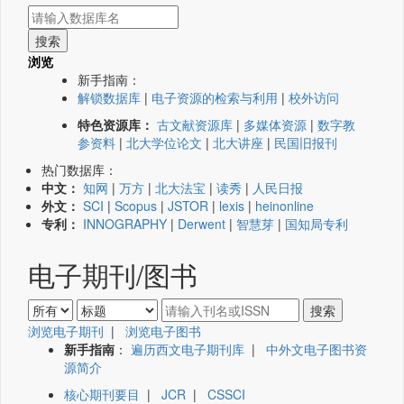
浏览
新手指南：
解锁数据库
|
电子资源的检索与利用
|
校外访问
特色资源库：
古文献资源库
|
多媒体资源
|
数字教
参资料
|
北大学位论文
|
北大讲座
|
民国旧报刊
热门数据库：
中文：
知网
|
万方
|
北大法宝
|
读秀
|
人民日报
外文：
SCI
|
Scopus
|
JSTOR
|
lexis
|
heinonline
专利：
INNOGRAPHY
|
Derwent
|
智慧芽
|
国知局专利
电子期刊/图书
浏览电子期刊
|
浏览电子图书
新手指南
：
遍历西文电子期刊库
|
中外文电子图书资
源简介
核心期刊要目
|
JCR
|
CSSCI