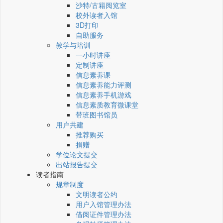
沙特/古籍阅览室
校外读者入馆
3D打印
自助服务
教学与培训
一小时讲座
定制讲座
信息素养课
信息素养能力评测
信息素养手机游戏
信息素质教育微课堂
带班图书馆员
用户共建
推荐购买
捐赠
学位论文提交
出站报告提交
读者指南
规章制度
文明读者公约
用户入馆管理办法
借阅证件管理办法