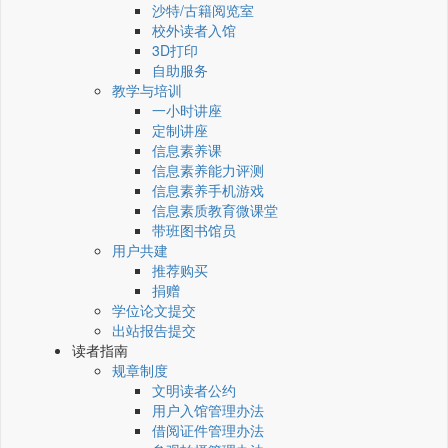
沙特/古籍阅览室
校外读者入馆
3D打印
自助服务
教学与培训
一小时讲座
定制讲座
信息素养课
信息素养能力评测
信息素养手机游戏
信息素质教育微课堂
带班图书馆员
用户共建
推荐购买
捐赠
学位论文提交
出站报告提交
读者指南
规章制度
文明读者公约
用户入馆管理办法
借阅证件管理办法