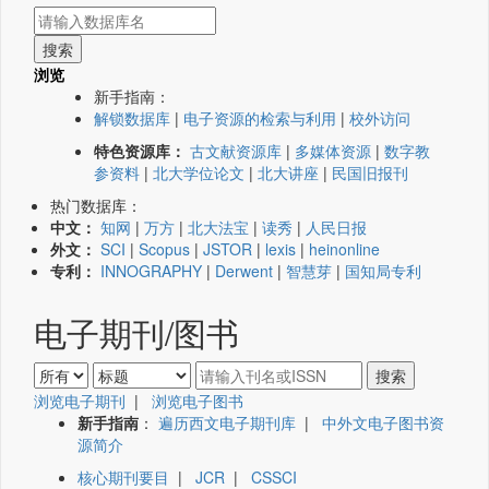
浏览
新手指南：
解锁数据库
|
电子资源的检索与利用
|
校外访问
特色资源库：
古文献资源库
|
多媒体资源
|
数字教
参资料
|
北大学位论文
|
北大讲座
|
民国旧报刊
热门数据库：
中文：
知网
|
万方
|
北大法宝
|
读秀
|
人民日报
外文：
SCI
|
Scopus
|
JSTOR
|
lexis
|
heinonline
专利：
INNOGRAPHY
|
Derwent
|
智慧芽
|
国知局专利
电子期刊/图书
浏览电子期刊
|
浏览电子图书
新手指南
：
遍历西文电子期刊库
|
中外文电子图书资
源简介
核心期刊要目
|
JCR
|
CSSCI