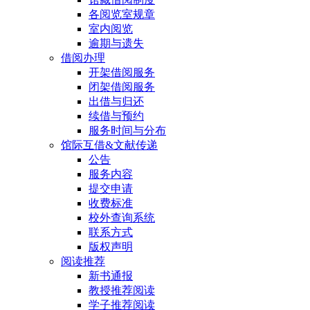
各阅览室规章
室内阅览
逾期与遗失
借阅办理
开架借阅服务
闭架借阅服务
出借与归还
续借与预约
服务时间与分布
馆际互借&文献传递
公告
服务内容
提交申请
收费标准
校外查询系统
联系方式
版权声明
阅读推荐
新书通报
教授推荐阅读
学子推荐阅读