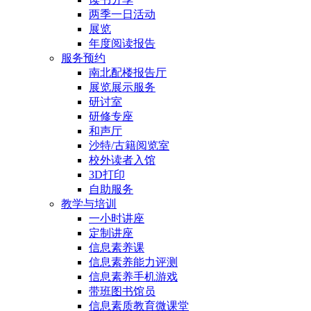
两季一日活动
展览
年度阅读报告
服务预约
南北配楼报告厅
展览展示服务
研讨室
研修专座
和声厅
沙特/古籍阅览室
校外读者入馆
3D打印
自助服务
教学与培训
一小时讲座
定制讲座
信息素养课
信息素养能力评测
信息素养手机游戏
带班图书馆员
信息素质教育微课堂