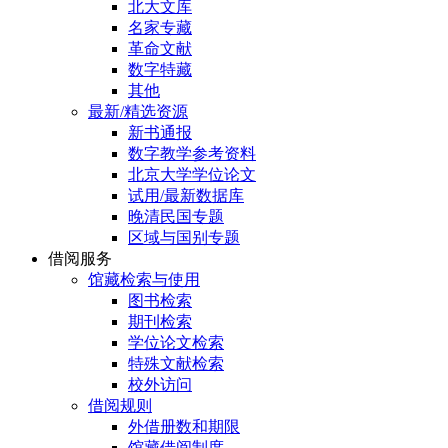
北大文库
名家专藏
革命文献
数字特藏
其他
最新/精选资源
新书通报
数字教学参考资料
北京大学学位论文
试用/最新数据库
晚清民国专题
区域与国别专题
借阅服务
馆藏检索与使用
图书检索
期刊检索
学位论文检索
特殊文献检索
校外访问
借阅规则
外借册数和期限
馆藏借阅制度