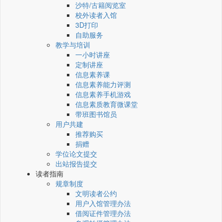
沙特/古籍阅览室
校外读者入馆
3D打印
自助服务
教学与培训
一小时讲座
定制讲座
信息素养课
信息素养能力评测
信息素养手机游戏
信息素质教育微课堂
带班图书馆员
用户共建
推荐购买
捐赠
学位论文提交
出站报告提交
读者指南
规章制度
文明读者公约
用户入馆管理办法
借阅证件管理办法