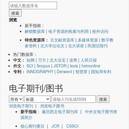
浏览
新手指南：
解锁数据库
|
电子资源的检索与利用
|
校外访问
特色资源库：
古文献资源库
|
多媒体资源
|
数字教
参资料
|
北大学位论文
|
北大讲座
|
民国旧报刊
热门数据库：
中文：
知网
|
万方
|
北大法宝
|
读秀
|
人民日报
外文：
SCI
|
Scopus
|
JSTOR
|
lexis
|
heinonline
专利：
INNOGRAPHY
|
Derwent
|
智慧芽
|
国知局专利
电子期刊/图书
浏览电子期刊
|
浏览电子图书
新手指南
：
遍历西文电子期刊库
|
中外文电子图书资
源简介
核心期刊要目
|
JCR
|
CSSCI