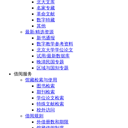
北大文库
名家专藏
革命文献
数字特藏
其他
最新/精选资源
新书通报
数字教学参考资料
北京大学学位论文
试用/最新数据库
晚清民国专题
区域与国别专题
借阅服务
馆藏检索与使用
图书检索
期刊检索
学位论文检索
特殊文献检索
校外访问
借阅规则
外借册数和期限
馆藏借阅制度