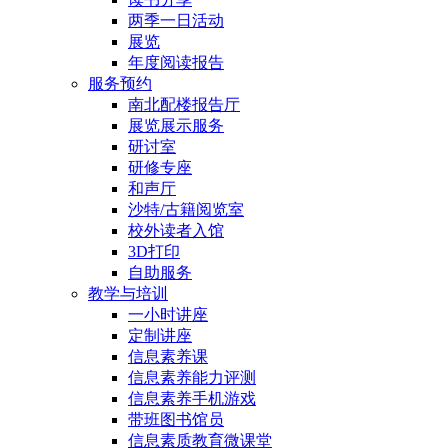
两季一日活动
展览
年度阅读报告
服务预约
南北配楼报告厅
展览展示服务
研讨室
研修专座
和声厅
沙特/古籍阅览室
校外读者入馆
3D打印
自助服务
教学与培训
一小时讲座
定制讲座
信息素养课
信息素养能力评测
信息素养手机游戏
带班图书馆员
信息素质教育微课堂