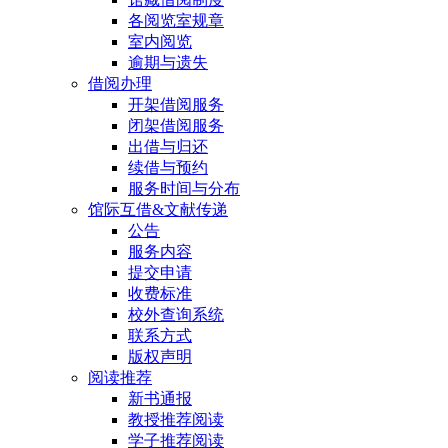
各阅览室规章
室内阅览
逾期与遗失
借阅办理
开架借阅服务
闭架借阅服务
出借与归还
续借与预约
服务时间与分布
馆际互借&文献传递
公告
服务内容
提交申请
收费标准
校外查询系统
联系方式
版权声明
阅读推荐
新书通报
教授推荐阅读
学子推荐阅读