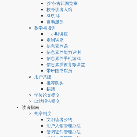
沙特/古籍阅览室
校外读者入馆
3D打印
自助服务
教学与培训
一小时讲座
定制讲座
信息素养课
信息素养能力评测
信息素养手机游戏
信息素质教育微课堂
带班图书馆员
用户共建
推荐购买
捐赠
学位论文提交
出站报告提交
读者指南
规章制度
文明读者公约
用户入馆管理办法
借阅证件管理办法