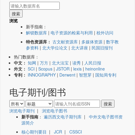
浏览
新手指南：
解锁数据库
|
电子资源的检索与利用
|
校外访问
特色资源库：
古文献资源库
|
多媒体资源
|
数字教
参资料
|
北大学位论文
|
北大讲座
|
民国旧报刊
热门数据库：
中文：
知网
|
万方
|
北大法宝
|
读秀
|
人民日报
外文：
SCI
|
Scopus
|
JSTOR
|
lexis
|
heinonline
专利：
INNOGRAPHY
|
Derwent
|
智慧芽
|
国知局专利
电子期刊/图书
浏览电子期刊
|
浏览电子图书
新手指南
：
遍历西文电子期刊库
|
中外文电子图书资
源简介
核心期刊要目
|
JCR
|
CSSCI