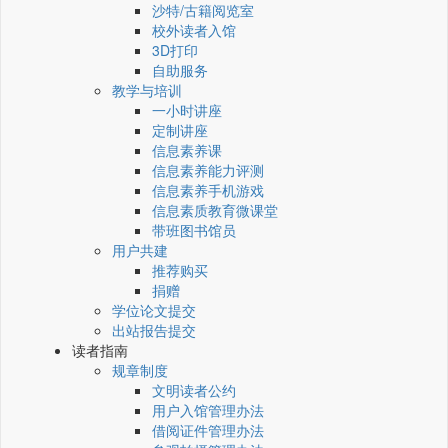
沙特/古籍阅览室
校外读者入馆
3D打印
自助服务
教学与培训
一小时讲座
定制讲座
信息素养课
信息素养能力评测
信息素养手机游戏
信息素质教育微课堂
带班图书馆员
用户共建
推荐购买
捐赠
学位论文提交
出站报告提交
读者指南
规章制度
文明读者公约
用户入馆管理办法
借阅证件管理办法