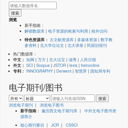
浏览
新手指南：
解锁数据库
|
电子资源的检索与利用
|
校外访问
特色资源库：
古文献资源库
|
多媒体资源
|
数字教
参资料
|
北大学位论文
|
北大讲座
|
民国旧报刊
热门数据库：
中文：
知网
|
万方
|
北大法宝
|
读秀
|
人民日报
外文：
SCI
|
Scopus
|
JSTOR
|
lexis
|
heinonline
专利：
INNOGRAPHY
|
Derwent
|
智慧芽
|
国知局专利
电子期刊/图书
浏览电子期刊
|
浏览电子图书
新手指南
：
遍历西文电子期刊库
|
中外文电子图书资
源简介
核心期刊要目
|
JCR
|
CSSCI