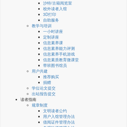
沙特/古籍阅览室
校外读者入馆
3D打印
自助服务
教学与培训
一小时讲座
定制讲座
信息素养课
信息素养能力评测
信息素养手机游戏
信息素质教育微课堂
带班图书馆员
用户共建
推荐购买
捐赠
学位论文提交
出站报告提交
读者指南
规章制度
文明读者公约
用户入馆管理办法
借阅证件管理办法