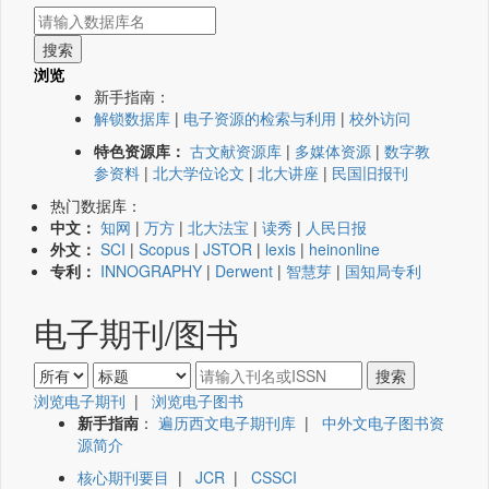
浏览
新手指南：
解锁数据库
|
电子资源的检索与利用
|
校外访问
特色资源库：
古文献资源库
|
多媒体资源
|
数字教
参资料
|
北大学位论文
|
北大讲座
|
民国旧报刊
热门数据库：
中文：
知网
|
万方
|
北大法宝
|
读秀
|
人民日报
外文：
SCI
|
Scopus
|
JSTOR
|
lexis
|
heinonline
专利：
INNOGRAPHY
|
Derwent
|
智慧芽
|
国知局专利
电子期刊/图书
浏览电子期刊
|
浏览电子图书
新手指南
：
遍历西文电子期刊库
|
中外文电子图书资
源简介
核心期刊要目
|
JCR
|
CSSCI