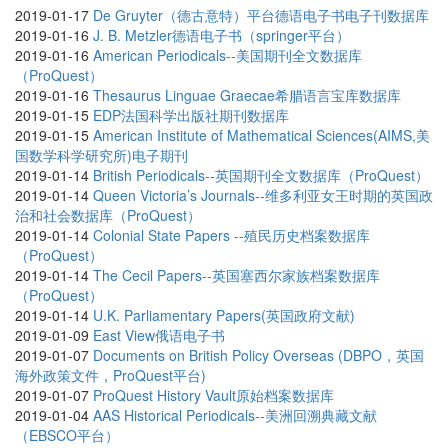
2019-01-17
De Gruyter（德古意特）平台德语电子书电子刊数据库
2019-01-16
J. B. Metzler德语电子书（springer平台）
2019-01-16
American Periodicals--美国期刊全文数据库
（ProQuest）
2019-01-16
Thesaurus Linguae Graecae希腊语言宝库数据库
2019-01-15
EDP法国科学出版社期刊数据库
2019-01-15
American Institute of Mathematical Sciences(AIMS,美
国数学科学研究所)电子期刊
2019-01-14
British Periodicals--英国期刊全文数据库（ProQuest）
2019-01-14
Queen Victoria’s Journals--维多利亚女王时期的英国政
治和社会数据库（ProQuest）
2019-01-14
Colonial State Papers --殖民历史档案数据库
（ProQuest）
2019-01-14
The Cecil Papers--英国塞西尔家族档案数据库
（ProQuest）
2019-01-14
U.K. Parliamentary Papers(英国政府文献)
2019-01-09
East View俄语电子书
2019-01-07
Documents on British Policy Overseas (DBPO，英国
海外政策文件，ProQuest平台)
2019-01-07
ProQuest History Vault原始档案数据库
2019-01-04
AAS Historical Periodicals--美洲回溯典藏文献
（EBSCO平台）