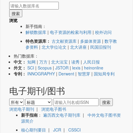
浏览
新手指南：
解锁数据库
|
电子资源的检索与利用
|
校外访问
特色资源库：
古文献资源库
|
多媒体资源
|
数字教
参资料
|
北大学位论文
|
北大讲座
|
民国旧报刊
热门数据库：
中文：
知网
|
万方
|
北大法宝
|
读秀
|
人民日报
外文：
SCI
|
Scopus
|
JSTOR
|
lexis
|
heinonline
专利：
INNOGRAPHY
|
Derwent
|
智慧芽
|
国知局专利
电子期刊/图书
浏览电子期刊
|
浏览电子图书
新手指南
：
遍历西文电子期刊库
|
中外文电子图书资
源简介
核心期刊要目
|
JCR
|
CSSCI