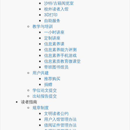
沙特/古籍阅览室
校外读者入馆
3D打印
自助服务
教学与培训
一小时讲座
定制讲座
信息素养课
信息素养能力评测
信息素养手机游戏
信息素质教育微课堂
带班图书馆员
用户共建
推荐购买
捐赠
学位论文提交
出站报告提交
读者指南
规章制度
文明读者公约
用户入馆管理办法
借阅证件管理办法