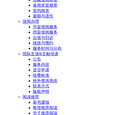
各阅览室规章
室内阅览
逾期与遗失
借阅办理
开架借阅服务
闭架借阅服务
出借与归还
续借与预约
服务时间与分布
馆际互借&文献传递
公告
服务内容
提交申请
收费标准
校外查询系统
联系方式
版权声明
阅读推荐
新书通报
教授推荐阅读
学子推荐阅读