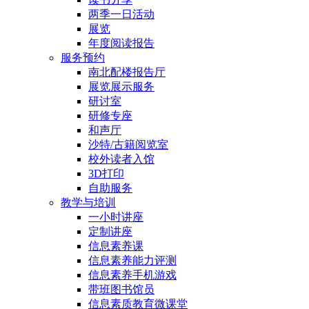
两季一日活动
展览
年度阅读报告
服务预约
南北配楼报告厅
展览展示服务
研讨室
研修专座
和声厅
沙特/古籍阅览室
校外读者入馆
3D打印
自助服务
教学与培训
一小时讲座
定制讲座
信息素养课
信息素养能力评测
信息素养手机游戏
带班图书馆员
信息素质教育微课堂