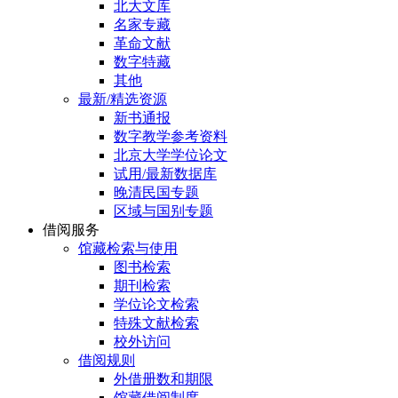
北大文库
名家专藏
革命文献
数字特藏
其他
最新/精选资源
新书通报
数字教学参考资料
北京大学学位论文
试用/最新数据库
晚清民国专题
区域与国别专题
借阅服务
馆藏检索与使用
图书检索
期刊检索
学位论文检索
特殊文献检索
校外访问
借阅规则
外借册数和期限
馆藏借阅制度