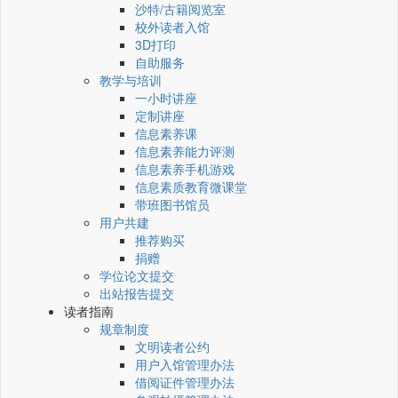
沙特/古籍阅览室
校外读者入馆
3D打印
自助服务
教学与培训
一小时讲座
定制讲座
信息素养课
信息素养能力评测
信息素养手机游戏
信息素质教育微课堂
带班图书馆员
用户共建
推荐购买
捐赠
学位论文提交
出站报告提交
读者指南
规章制度
文明读者公约
用户入馆管理办法
借阅证件管理办法