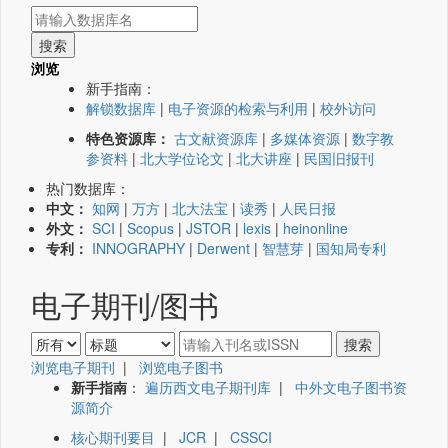
浏览
新手指南：
解锁数据库
|
电子资源的检索与利用
|
校外访问
特色资源库：
古文献资源库
|
多媒体资源
|
数字教
参资料
|
北大学位论文
|
北大讲座
|
民国旧报刊
热门数据库：
中文：
知网
|
万方
|
北大法宝
|
读秀
|
人民日报
外文：
SCI
|
Scopus
|
JSTOR
|
lexis
|
heinonline
专利：
INNOGRAPHY
|
Derwent
|
智慧芽
|
国知局专利
电子期刊/图书
浏览电子期刊
|
浏览电子图书
新手指南
：
遍历西文电子期刊库
|
中外文电子图书资
源简介
核心期刊要目
|
JCR
|
CSSCI