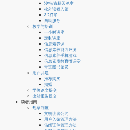
沙特/古籍阅览室
校外读者入馆
3D打印
自助服务
教学与培训
一小时讲座
定制讲座
信息素养课
信息素养能力评测
信息素养手机游戏
信息素质教育微课堂
带班图书馆员
用户共建
推荐购买
捐赠
学位论文提交
出站报告提交
读者指南
规章制度
文明读者公约
用户入馆管理办法
借阅证件管理办法