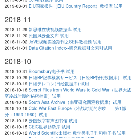
2019-03-01
EIU国家报告（EIU Country Report）数据库 试用
2018-11
2018-11-29
新思维在线视频数据库 试用
2018-11-20
民国风云全文库 试用
2018-11-02
JoVE视频实验期刊之SE科教视频 试用
2018-11-01
Data Citation Index--研究数据引文索引试用
2018-10
2018-10-31
Bloomsbury电子书 试用
2018-10-29
日経BP記事検索サービス（日经BP报刊数据库） 试用
2018-10-19
日経テレコン(日经数据库) 试用
2018-10-18
Secret Files from World Wars to Cold War（世界大战
至冷战时期的秘密档案）试用
2018-10-18
South Asia Archive（南亚研究回溯数据库）试用
2018-10-18
Cold War East Europe（冷战时期的东欧——第1部
分：1953-1960）试用
2018-10-18
云图数字有声图书馆 试用
2018-10-15
CEIC世界趋势库 试用
2018-10-12
World Scientific出版社 数学类电子刊和电子书 试用