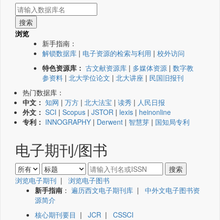
浏览
新手指南：
解锁数据库
|
电子资源的检索与利用
|
校外访问
特色资源库：
古文献资源库
|
多媒体资源
|
数字教
参资料
|
北大学位论文
|
北大讲座
|
民国旧报刊
热门数据库：
中文：
知网
|
万方
|
北大法宝
|
读秀
|
人民日报
外文：
SCI
|
Scopus
|
JSTOR
|
lexis
|
heinonline
专利：
INNOGRAPHY
|
Derwent
|
智慧芽
|
国知局专利
电子期刊/图书
浏览电子期刊
|
浏览电子图书
新手指南
：
遍历西文电子期刊库
|
中外文电子图书资
源简介
核心期刊要目
|
JCR
|
CSSCI