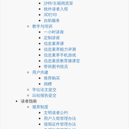
沙特/古籍阅览室
校外读者入馆
3D打印
自助服务
教学与培训
一小时讲座
定制讲座
信息素养课
信息素养能力评测
信息素养手机游戏
信息素质教育微课堂
带班图书馆员
用户共建
推荐购买
捐赠
学位论文提交
出站报告提交
读者指南
规章制度
文明读者公约
用户入馆管理办法
借阅证件管理办法