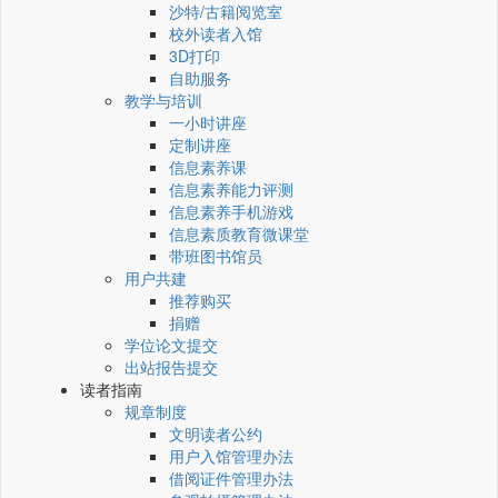
沙特/古籍阅览室
校外读者入馆
3D打印
自助服务
教学与培训
一小时讲座
定制讲座
信息素养课
信息素养能力评测
信息素养手机游戏
信息素质教育微课堂
带班图书馆员
用户共建
推荐购买
捐赠
学位论文提交
出站报告提交
读者指南
规章制度
文明读者公约
用户入馆管理办法
借阅证件管理办法