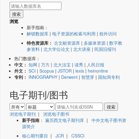
浏览
新手指南：
解锁数据库
|
电子资源的检索与利用
|
校外访问
特色资源库：
古文献资源库
|
多媒体资源
|
数字教
参资料
|
北大学位论文
|
北大讲座
|
民国旧报刊
热门数据库：
中文：
知网
|
万方
|
北大法宝
|
读秀
|
人民日报
外文：
SCI
|
Scopus
|
JSTOR
|
lexis
|
heinonline
专利：
INNOGRAPHY
|
Derwent
|
智慧芽
|
国知局专利
电子期刊/图书
浏览电子期刊
|
浏览电子图书
新手指南
：
遍历西文电子期刊库
|
中外文电子图书资
源简介
核心期刊要目
|
JCR
|
CSSCI